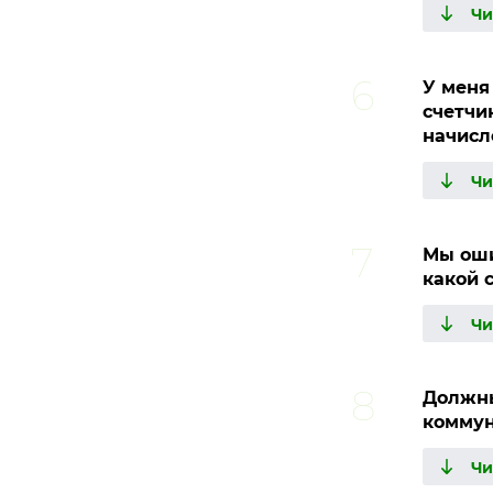
У меня
счетчи
начисл
Мы оши
какой 
Должны
коммун