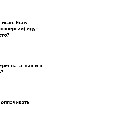
писан. Есть
роэнергии) идут
это?
ереплата как и в
ь?
 оплачивать