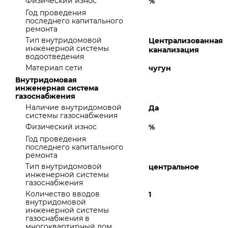
Физический износ
%
Год проведения
последнего капитального
ремонта
Тип внутридомовой
Централизованная
инженерной системы
канализация
водоотведения
Материал сети
чугун
Внутридомовая
инженерная система
газоснабжения
Наличие внутридомовой
Да
системы газоснабжения
Физический износ
%
Год проведения
последнего капитального
ремонта
Тип внутридомовой
центральное
инженерной системы
газоснабжения
Количество вводов
1
внутридомовой
инженерной системы
газоснабжения в
многоквартирный дом