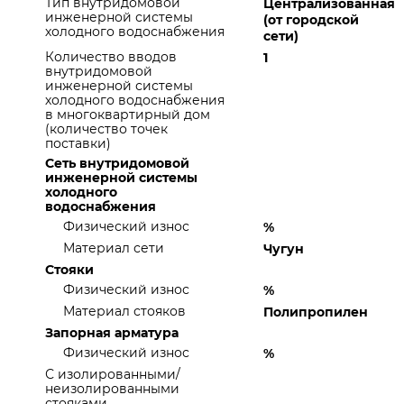
Тип внутридомовой
Централизованная
инженерной системы
(от городской
холодного водоснабжения
сети)
Количество вводов
1
внутридомовой
инженерной системы
холодного водоснабжения
в многоквартирный дом
(количество точек
поставки)
Сеть внутридомовой
инженерной системы
холодного
водоснабжения
Физический износ
%
Материал сети
Чугун
Стояки
Физический износ
%
Материал стояков
Полипропилен
Запорная арматура
Физический износ
%
С изолированными/
неизолированными
стояками