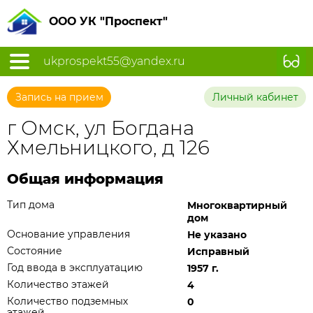
ООО УК "Проспект"
ukprospekt55@yandex.ru
Запись на прием
Личный кабинет
г Омск, ул Богдана
Хмельницкого, д 126
Общая информация
Тип дома
Многоквартирный
дом
Основание управления
Не указано
Состояние
Исправный
Год ввода в эксплуатацию
1957 г.
Количество этажей
4
Количество подземных
0
этажей