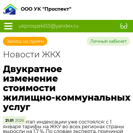
ООО УК "Проспект"
ukprospekt55@yandex.ru
Запись на прием
Личный кабинет
Новости ЖКХ
Двукратное
изменение
стоимости
жилищно‑коммунальных
услуг
21.01
2026
Первый этап индексации уже состоялся: с 1
января тарифы на ЖКУ во всех регионах страны
выросли на 1,7 %. По словам эксперта, причиной