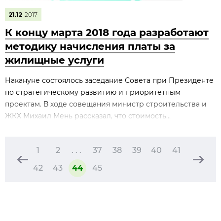
21.12
2017
К концу марта 2018 года разработают
методику начисления платы за
жилищные услуги
Накануне состоялось заседание Совета при Президенте
по стратегическому развитию и приоритетным
проектам. В ходе совещания министр строительства и
ЖКХ Михаил Мень рассказал, что стоимость...
1
2
. . .
37
38
39
40
41
42
43
44
45